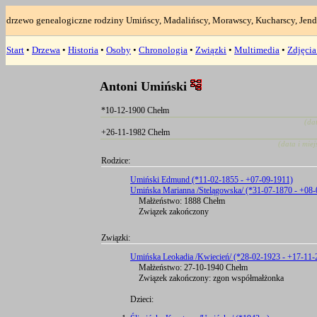
drzewo genealogiczne rodziny Umińscy, Madalińscy, Morawscy, Kucharscy, Jend
Start
•
Drzewa
•
Historia
•
Osoby
•
Chronologia
•
Związki
•
Multimedia
•
Zdjęci
Antoni Umiński
*10-12-1900 Chełm
(da
+26-11-1982 Chełm
(data i mie
Rodzice:
Umiński Edmund (*11-02-1855 - +07-09-1911)
Umińska Marianna /Stelągowska/ (*31-07-1870 - +08-
Małżeństwo: 1888 Chełm
Związek zakończony
Związki:
Umińska Leokadia /Kwiecień/ (*28-02-1923 - +17-11-
Małżeństwo: 27-10-1940 Chełm
Związek zakończony: zgon współmałżonka
Dzieci: