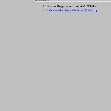
1.
Kuźba Małgorzata /Umińska/ (*1954 - )
2.
Fabianowska Hanna /Umińska/ (*1956 - )