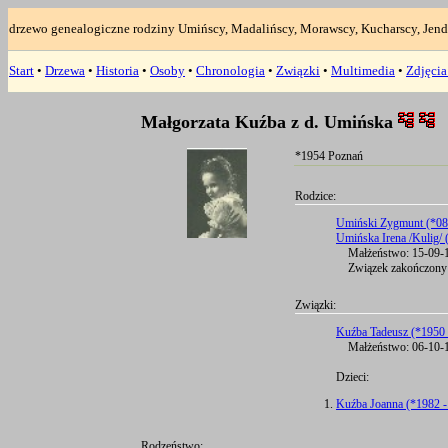
drzewo genealogiczne rodziny Umińscy, Madalińscy, Morawscy, Kucharscy, Jend
Start
•
Drzewa
•
Historia
•
Osoby
•
Chronologia
•
Związki
•
Multimedia
•
Zdjęci
Małgorzata Kuźba z d. Umińska
*1954 Poznań
Rodzice:
Umiński Zygmunt (*08
Umińska Irena /Kulig/
Małżeństwo: 15-09-1
Związek zakończony:
Związki:
Kuźba Tadeusz (*1950 
Małżeństwo: 06-10-1
Dzieci:
Kuźba Joanna (*1982 -
Rodzeństwo: