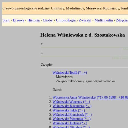
drzewo genealogiczne rodziny Umińscy, Madalińscy, Morawscy, Kucharscy, Jend
Start
•
Drzewa
•
Historia
•
Osoby
•
Chronologia
•
Związki
•
Multimedia
•
Zdjęci
Helena Wiśniewska z d. Szostakowska
*
(da
+
(data i mie
Związki:
Wiśniewski Teofil (* - +)
Małżeństwo
Związek zakończony: zgon współmałżonka
Dzieci:
Wilczewska Anna /Wiśniewska/ (*17-06-1898 - +10-0
Wiśniewski Wincenty (* - )
Wiśniewska Kazimiera (* - )
Wiśniewska Tekla (* - )
Wiśniewski Franciszek (* - )
Wiśniewska Weronika (* - )
Wiśniewska Helena (* - )
Wiśniewski Nikodem (* - )