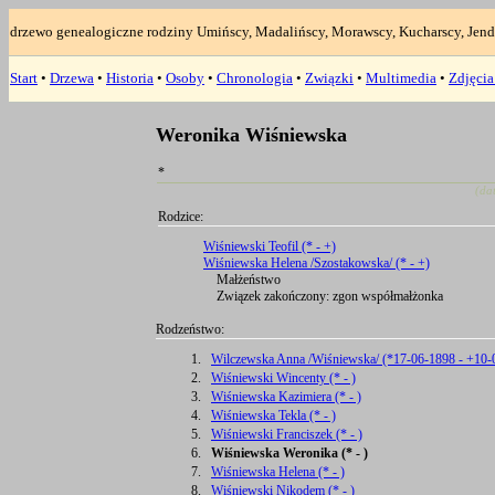
drzewo genealogiczne rodziny Umińscy, Madalińscy, Morawscy, Kucharscy, Jend
Start
•
Drzewa
•
Historia
•
Osoby
•
Chronologia
•
Związki
•
Multimedia
•
Zdjęci
Weronika Wiśniewska
*
(da
Rodzice:
Wiśniewski Teofil (* - +)
Wiśniewska Helena /Szostakowska/ (* - +)
Małżeństwo
Związek zakończony: zgon współmałżonka
Rodzeństwo:
1.
Wilczewska Anna /Wiśniewska/ (*17-06-1898 - +10-
2.
Wiśniewski Wincenty (* - )
3.
Wiśniewska Kazimiera (* - )
4.
Wiśniewska Tekla (* - )
5.
Wiśniewski Franciszek (* - )
6.
Wiśniewska Weronika (* - )
7.
Wiśniewska Helena (* - )
8.
Wiśniewski Nikodem (* - )