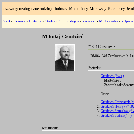
drzewo genealogiczne rodziny Umińscy, Madalińscy, Morawscy, Kucharscy, Jend
Start
•
Drzewa
•
Historia
•
Osoby
•
Chronologia
•
Związki
•
Multimedia
•
Zdjęci
Mikołaj Grudzień
*1894 Chrzanów ?
+26-06-1946 Zemborzyce k. Lu
Związki:
Grudzień (* - +)
Małżeństwo
Związek zakończony:
Dzieci:
Grudzień Franciszek (*
Grudzień Henryk (*192
Grudzień Stanisław (* -
Grudzień Stefan (* - )
Multimedia: