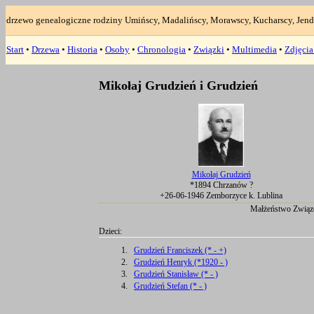
drzewo genealogiczne rodziny Umińscy, Madalińscy, Morawscy, Kucharscy, Jend
Start
•
Drzewa
•
Historia
•
Osoby
•
Chronologia
•
Związki
•
Multimedia
•
Zdjęci
Mikołaj Grudzień i Grudzień
Mikołaj Grudzień
*1894 Chrzanów ?
+26-06-1946 Zemborzyce k. Lublina
Małżeństwo Związ
Dzieci:
1.
Grudzień Franciszek (* - +)
2.
Grudzień Henryk (*1920 - )
3.
Grudzień Stanisław (* - )
4.
Grudzień Stefan (* - )