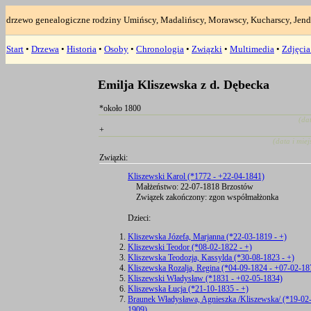
drzewo genealogiczne rodziny Umińscy, Madalińscy, Morawscy, Kucharscy, Jend
Start
•
Drzewa
•
Historia
•
Osoby
•
Chronologia
•
Związki
•
Multimedia
•
Zdjęci
Emilja Kliszewska z d. Dębecka
*około 1800
(da
+
(data i mie
Związki:
Kliszewski Karol (*1772 - +22-04-1841)
Małżeństwo: 22-07-1818 Brzostów
Związek zakończony: zgon współmałżonka
Dzieci:
Kliszewska Józefa, Marjanna (*22-03-1819 - +)
Kliszewski Teodor (*08-02-1822 - +)
Kliszewska Teodozja, Kassylda (*30-08-1823 - +)
Kliszewska Rozalja, Regina (*04-09-1824 - +07-02-18
Kliszewski Władysław (*1831 - +02-05-1834)
Kliszewska Łucja (*21-10-1835 - +)
Braunek Władysława, Agnieszka /Kliszewska/ (*19-02
1909)