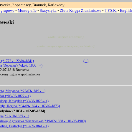
ryczka, Łopacinscy, Braunek, Karłowscy
a grupowe
•
Monografie
•
Statystyka
•
Złota Księga Ziemiaństwa
•
7 P.S.K.
•
Englis
zewski
(data i miejsce urodzenia)
(data i miejsce zgonu /miejsce pochówku/)
l (*1772 - +22-04-1841)
(...)
a /Dębecka/ (*około 1800 - +)
-07-1818 Brzostów
zony: zgon współmałżonka
efa, Marjanna (*22-03-1819 - +)
dor (*08-02-1822 - +)
dozja, Kassylda (*30-08-1823 - +)
alja, Regina (*04-09-1824 - +07-02-1873)
adysław (*1831 - +02-05-1834)
ja (*21-10-1835 - +)
ława, Agnieszka /Kliszewska/ (*19-02-1838 - +01-05-1909)
lina, Eustachja (*19-09-1841 - +)