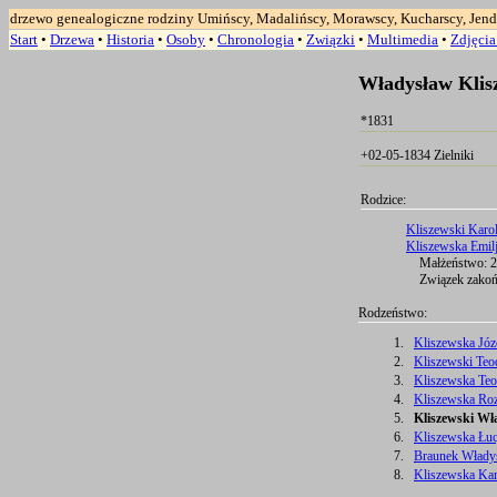
drzewo genealogiczne rodziny Umińscy, Madalińscy, Morawscy, Kucharscy, Jend
Start
•
Drzewa
•
Historia
•
Osoby
•
Chronologia
•
Związki
•
Multimedia
•
Zdjęci
Władysław Klis
*1831
+02-05-1834 Zielniki
Rodzice:
Kliszewski Karo
Kliszewska Emilj
Małżeństwo: 22
Związek zakońc
Rodzeństwo:
1.
Kliszewska Józ
2.
Kliszewski Teo
3.
Kliszewska Teo
4.
Kliszewska Roz
5.
Kliszewski Wł
6.
Kliszewska Łuc
7.
Braunek Władys
8.
Kliszewska Karo