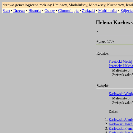
drzewo genealogiczne rodziny Umińscy, Madalińscy, Morawscy, Kucharscy, Jend
Start
•
Drzewa
•
Historia
•
Osoby
•
Chronologia
•
Związki
•
Multimedia
•
Zdjęci
Helena Karłows
*
+przed 1757
Rodzice:
Przetocki Maciej 
Przetocka Helena,
Małżeństwo
Związek zakońc
Związki:
Karłowski Włady
Małżeństwo
Związek zakońc
Dzieci:
Karłowski Jakub
Karłowski Józef 
Karłowski Franc