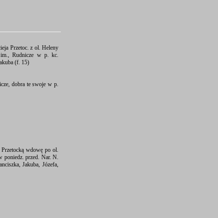
ja Przetoc. z ol. Heleny
 im., Rudnicze w p. kc.
akuba (f. 15)
icze, dobra te swoje w p.
ę Przetocką wdowę po ol.
w poniedz. przed. Nar. N.
nciszka, Jakuba, Józefa,