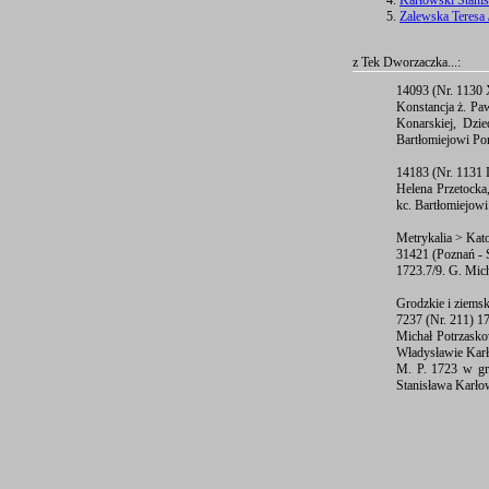
Karłowski Stanis
Zalewska Teresa 
z Tek Dworzaczka...:
14093 (Nr. 1130 
Konstancja ż. Pa
Konarskiej, Dzie
Bartłomiejowi Pon
14183 (Nr. 1131 
Helena Przetocka,
kc. Bartłomiejowi
Metrykalia > Kato
31421 (Poznań - 
1723.7/9. G. Mic
Grodzkie i ziems
7237 (Nr. 211) 1
Michał Potrzasko
Władysławie Karło
M. P. 1723 w gr.
Stanisława Karłow