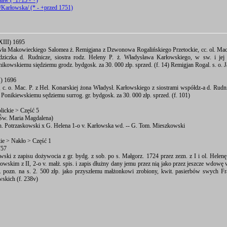
ław (*1713 - +)
/Karłowska/ (* - +przed 1751)
XIII) 1695
wła Makowieckiego Salomea ż. Remigjana z Dzwonowa Rogalińskiego Przetockie, cc. ol. Macie
dziczka d. Rudnicze, siostra rodz. Heleny P. ż. Władysława Karłowskiego, w sw. i jej
ikowskiemu siędziemu grodz. bydgosk. za 30. 000 złp. sprzed. (f. 14) Remigjan Rogal. s. o. J
I) 1696
 c. o. Mac. P. z Hel. Konarskiej żona Władysł. Karłowskiego z siostrami współdz-a d. Rudn
 Ponikiewskiemu sędziemu surrog. gr. bydgosk. za 30. 000 złp. sprzed. (f. 101)
lickie > Część 5
Św. Maria Magdalena)
h. Potrzaskowski x G. Helena 1-o v. Karłowska wd. -- G. Tom. Mieszkowski
kie > Nakło > Część 1
757
wski z zapisu dożywocia z gr. bydg. z sob. po s. Małgorz. 1724 przez zezn. z I i ol. Helen
wskim z II, 2-o v. małż. spis. i zapis dłużny dany jemu przez nią jako przez jeszcze wdowę 
 pozn. na s. 2. 500 złp. jako przyszłemu małżonkowi zrobiony, kwit. pasierbów swych Fra
skich (f. 238v)