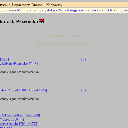
ryczka, Łopacinscy, Braunek, Karłowscy
a grupowe
•
Monografie
•
Statystyka
•
Złota Księga Ziemiaństwa
•
7 P.S.K.
•
Englis
ka z d. Przetocka
(data i miejsce urodzenia)
(data i miejsce zgonu /miejsce pochówku/)
(* - +)
(...)
 Elżbieta /Konarska/ (* - +)
zony: zgon współmałżonka
sław (*przed 1680 - +przed 1723)
(...)
zony: zgon współmałżonka
 (*około 1700 - +przed 1760)
(*około 1700 - +)
iszek (*około 1700 - +1773)