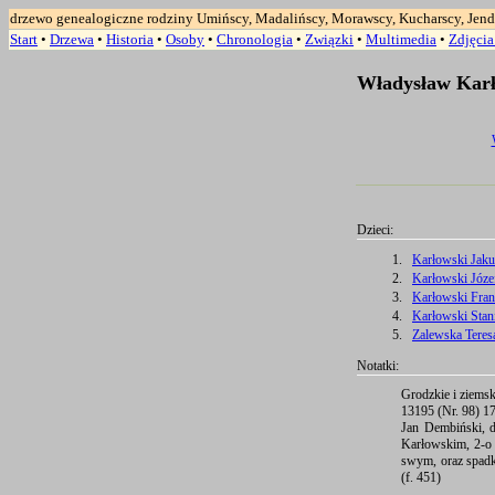
drzewo genealogiczne rodziny Umińscy, Madalińscy, Morawscy, Kucharscy, Jend
Start
•
Drzewa
•
Historia
•
Osoby
•
Chronologia
•
Związki
•
Multimedia
•
Zdjęci
Władysław Karł
Dzieci:
1.
Karłowski Jaku
2.
Karłowski Józe
3.
Karłowski Fran
4.
Karłowski Stan
5.
Zalewska Teres
Notatki:
Grodzkie i ziems
13195 (Nr. 98) 1
Jan Dembiński, d
Karłowskim, 2-o 
swym, oraz spadko
(f. 451)