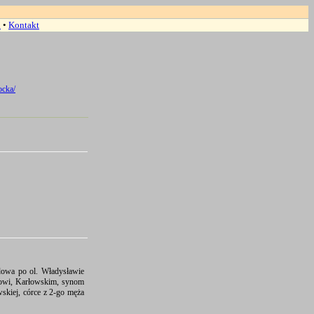
h
•
Kontakt
ocka/
wdowa po ol. Władysławie
wowi, Karłowskim, synom
wskiej, córce z 2-go męża