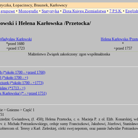
ryczka, Łopacinscy, Braunek, Karłowscy
a grupowe
•
Monografie
•
Statystyka
•
Złota Księga Ziemiaństwa
•
7 P.S.K.
•
Englis
owski i Helena Karłowska /Przetocka/
Władysław Karłowski
Helena Karłowska /Przet
*przed 1680
*
+przed 1723
+przed 1757
Małżeństwo Związek zakończony: zgon współmałżonka
b (*około 1700 - +przed 1760)
f (*około 1700 - +)
ciszek (*około 1700 - +1773)
isław (*1713 - +)
a /Karłowska/ (* - +przed 1751)
kie > Gniezno > Część 1
751
ziedzic Gwiazdowa, (f. 450); Helena Przetocka, c. o. Macieja P. z ol. Elżb. Konarskiej, 
v. ż. Michała Potrzaskowskiego, ceduje sumy Franciszkowi, Jakubowi, Józefowi, Stanisła
biercom ol. Teresy z Karł. Zieleskiej, córki swej nepotom, oraz pannie Jadwidze Potrzasko