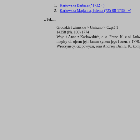
1.
Karłowska Barbara (*1732 - )
2.
Karłowska Marjanna, Julenta (*25-08-1736 - +)
z Tek...:
Grodzkie i ziemskie > Gniezno > Część 1
14358 (Nr. 100) 1774
Wojc. i Anna z Karłowskich, c. o. Franc. K. z ol. Jadw
między ol. ojcem jej i Janem synem jego i zezn. z 1770.
Wroczyńscy, ciż powyżsi, oraz Andrzej i Jan K. K. kom