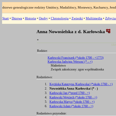
drzewo genealogiczne rodziny Umińscy, Madalińscy, Morawscy, Kucharscy, Jend
Start
•
Drzewa
•
Historia
•
Osoby
•
Chronologia
•
Związki
•
Multimedia
•
Zdjęci
Anna Nowosielska z d. Karłowska
*
(da
Rodzice:
Karłowski Franciszek (*około 1700 - +1773)
Karłowska Jadwiga /Werson/ (* - +)
Małżeństwo
Związek zakończony: zgon współmałżonka
Rodzeństwo:
1.
Kęcińska Katarzyna /Karłowska/ (*około 1760 - +)
2.
Nowosielska Anna /Karłowska/ (* - )
3.
Karłowski Jan (*przed 1760 - +)
4.
Karłowski Wojciech (*około 1760 - +)
5.
Karłowska Marya (*około 1760 - +)
6.
Karłowski Adam (*około 1760 - +)
Rodzeństwo przyrodnie: