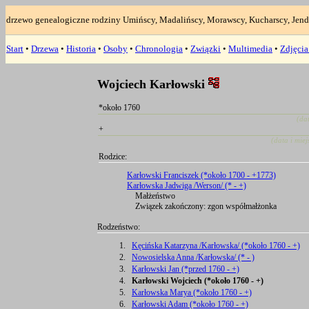
drzewo genealogiczne rodziny Umińscy, Madalińscy, Morawscy, Kucharscy, Jend
Start
•
Drzewa
•
Historia
•
Osoby
•
Chronologia
•
Związki
•
Multimedia
•
Zdjęci
Wojciech Karłowski
*około 1760
(da
+
(data i mie
Rodzice:
Karłowski Franciszek (*około 1700 - +1773)
Karłowska Jadwiga /Werson/ (* - +)
Małżeństwo
Związek zakończony: zgon współmałżonka
Rodzeństwo:
1.
Kęcińska Katarzyna /Karłowska/ (*około 1760 - +)
2.
Nowosielska Anna /Karłowska/ (* - )
3.
Karłowski Jan (*przed 1760 - +)
4.
Karłowski Wojciech (*około 1760 - +)
5.
Karłowska Marya (*około 1760 - +)
6.
Karłowski Adam (*około 1760 - +)