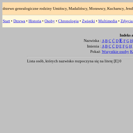
drzewo genealogiczne rodziny Umińscy, Madalińscy, Morawscy, Kucharscy, Jend
Start
•
Drzewa
•
Historia
•
Osoby
•
Chronologia
•
Związki
•
Multimedia
•
Zdjęci
Indeks 
E
Nazwiska :
A
B
C
Ć
D
F
G
H
Imienia :
A
B
C
Ć
D
E
F
G
H
Pokaż:
Wszystkie osoby
K
Lista osób, których nazwisko rozpoczyna się na literę [E]
0