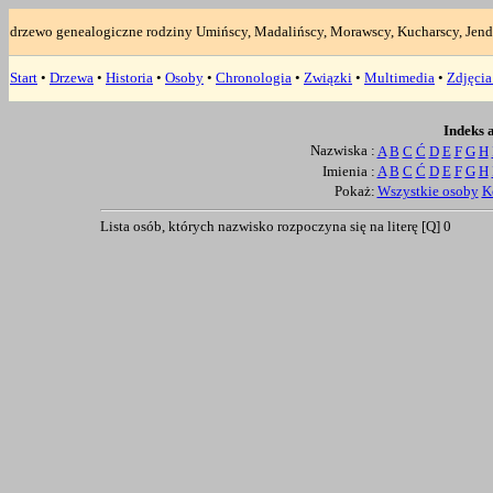
drzewo genealogiczne rodziny Umińscy, Madalińscy, Morawscy, Kucharscy, Jend
Start
•
Drzewa
•
Historia
•
Osoby
•
Chronologia
•
Związki
•
Multimedia
•
Zdjęci
Indeks 
Nazwiska :
A
B
C
Ć
D
E
F
G
H
Imienia :
A
B
C
Ć
D
E
F
G
H
Pokaż:
Wszystkie osoby
K
Lista osób, których nazwisko rozpoczyna się na literę [Q]
0