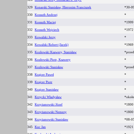
329
Konarski Stanisław, Hieronim Franciszek
*30-0
330
Kossuth Andrzej
*
331
Kossuth Maciej
*199
332
Kossuth Wojciech
*197
333
Kowalski Jerzy
*
334
Kowalski Robert (Jacek)
*1969
335
Kozłowski Ksawery, Stanisław
*prze
336
Kozłowski Piotr, Ksawery
*
337
Kozłowski Stanisław
*prze
338
Krajcer Paweł
*
339
Krajcer Piotr
*
340
Krajcer Stanisław
*
341
Krzycki Władysław
*okoł
342
Krzyżanowski Józef
*180
343
Krzyżanowski Nemezy
*180
344
Krzyżanowski Stanisław
*08-0
345
Kuc Jan
*1921