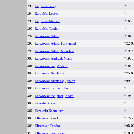
293
Karpiński Jerzy
*
294
Karpiński Leszek
*
295
Karpiński Marceli
*186
296
Karpiński Teodor
*
297
Karwowski Adam
*181
298
Karwowski Adam, Ferdynand
*22-0
299
Karwowski Adam, Stanisław
*1934
300
Karwowski Andrzej, Maria
*1938
301
Karwowski Jan, Andrzej
*184
302
Karwowski Stanisław
*25-0
303
Karwowski Stanisław, Ignacy
*09-1
304
Karwowski Tomasz, Jan
*
305
Karwowski Wojciech, Adam
*1980
306
Kaszuba Krzysztof
*
307
Kczewski Kazimierz
*
308
Kliszewski Karol
*177
309
Kliszewski Teodor
*08-0
310
Kliszewski Władysław
*183