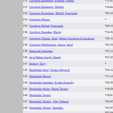
131
Czochron Kazimierz, Fortunat, Wiktor
*12-0
132
Czochron Kazimierz, Telesfor
*około
133
Czochron Korneliusz, Michał, Franciszek
*03-1
134
Czochron Marian
*
135
Czochron Michał, Franciszek
*04-1
136
Czochron Stanisław, Maciej
*24-0
137
Czochron Tomasz, Józef, Stefan /Czochron h.Czochron/
*26-1
138
Czochron Włodzimierz, Janusz, Józef
*02-0
139
Daszewski Stanisław
*25-1
140
de la Palisse Joseph, Daniel
*07-0
141
Delaney Terry
*
142
Dembiński Józef, Teodor Wojciech
*16-1
143
Dembiński Marcin
*11-1
144
Dembiński Stanisław, Kostka Eustachy
*20-0
145
Dembiński Stefan, Marek Teodor
*18-0
146
Dembiński Teodor
*183
147
Dembiński Teodor , Filip Tadeusz
*26-0
148
Dembiński Teodor, Stanisław
*03-0
*05-0