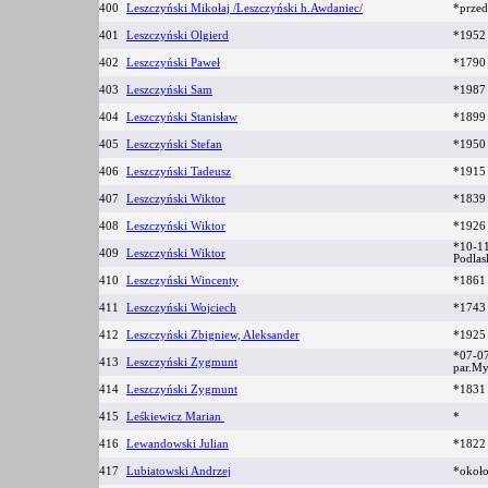
400
Leszczyński Mikołaj /Leszczyński h.Awdaniec/
*przed
401
Leszczyński Olgierd
*1952
402
Leszczyński Paweł
*1790 
403
Leszczyński Sam
*198
404
Leszczyński Stanisław
*1899
405
Leszczyński Stefan
*195
406
Leszczyński Tadeusz
*191
407
Leszczyński Wiktor
*183
408
Leszczyński Wiktor
*192
*10-11
409
Leszczyński Wiktor
Podlas
410
Leszczyński Wincenty
*186
411
Leszczyński Wojciech
*174
412
Leszczyński Zbigniew, Aleksander
*1925
*07-0
413
Leszczyński Zygmunt
par.M
414
Leszczyński Zygmunt
*183
415
Leśkiewicz Marian
*
416
Lewandowski Julian
*182
417
Lubiatowski Andrzej
*okoł