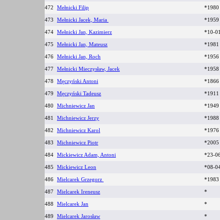
472
Mełnicki Filip
*1980
473
Mełnicki Jacek, Maria
*1959
474
Mełnicki Jan, Kazimierz
*10-0
475
Mełnicki Jan, Mateusz
*1981
476
Mełnicki Jan, Roch
*1956
477
Mełnicki Mieczysław, Jacek
*1958
478
Męczyński Antoni
*186
479
Męczyński Tadeusz
*191
480
Michniewicz Jan
*194
481
Michniewicz Jerzy
*198
482
Michniewicz Karol
*197
483
Michniewicz Piotr
*200
484
Mickiewicz Adam, Antoni
*23-0
485
Mickiewicz Leon
*08-0
486
Mielcarek Grzegorz
*198
487
Mielcarek Ireneusz
*
488
Mielcarek Jan
*
489
Mielcarek Jarosław
*