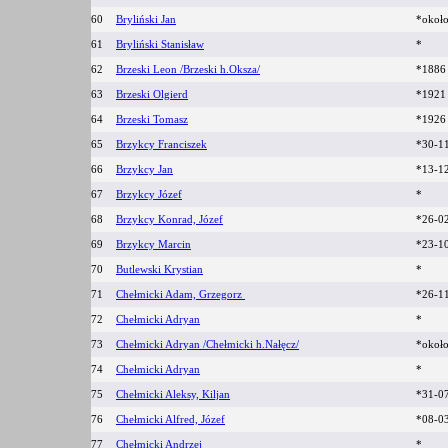
60
Bryliński Jan
*okoł
61
Bryliński Stanisław
*
62
Brzeski Leon /Brzeski h.Oksza/
*188
63
Brzeski Olgierd
*192
64
Brzeski Tomasz
*192
65
Brzykcy Franciszek
*30-1
66
Brzykcy Jan
*13-1
67
Brzykcy Józef
*
68
Brzykcy Konrad, Józef
*26-0
69
Brzykcy Marcin
*23-1
70
Butlewski Krystian
*
71
Chełmicki Adam, Grzegorz
*26-1
72
Chełmicki Adryan
*
73
Chełmicki Adryan /Chełmicki h.Nałęcz/
*okoł
74
Chełmicki Adryan
*
75
Chełmicki Aleksy, Kiljan
*31-0
76
Chełmicki Alfred, Józef
*08-0
77
Chełmicki Andrzej
*