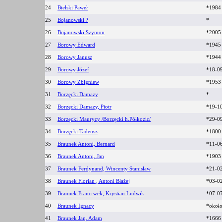
24
Bielski Paweł
*198
25
Bojanowski ?
*
26
Bojanowski Szymon
*200
27
Borowy Edward
*1945
28
Borowy Janusz
*1944
29
Borowy Józef
*18-0
30
Borowy Zbigniew
*1953
31
Borzęcki Damazy
*
32
Borzęcki Damazy, Piotr
*19-1
33
Borzęcki Maurycy /Borzęcki h.Półkozic/
*29-0
34
Borzęcki Tadeusz
*180
35
Braunek Antoni, Bernard
*11-06
36
Braunek Antoni, Jan
*190
37
Braunek Ferdynand, Wincenty Stanisław
*21-0
38
Braunek Florian , Antoni Błażej
*03-0
39
Braunek Franciszek, Krystian Ludwik
*07-0
40
Braunek Ignacy
*okoł
41
Braunek Jan, Adam
*166