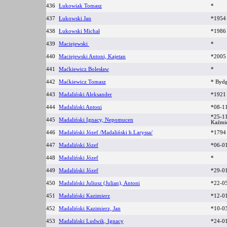
436
Łukowiak Tomasz
*
437
Łukowski Jan
*195
438
Łukowski Michał
*198
439
Maciejewski
*
440
Maciejewski Antoni, Kajetan
*2005
441
Maćkiewicz Bolesław
*
442
Maćkiewicz Tomasz
* Byd
443
Madaliński Aleksander
*192
444
Madaliński Antoni
*08-1
*25-11
445
Madaliński Ignacy, Nepomucen
Kaźmi
446
Madaliński Józef /Madaliński h.Laryssa/
*179
447
Madaliński Józef
*06-0
448
Madaliński Józef
*
449
Madaliński Józef
*29-0
450
Madaliński Juliusz (Julian), Antoni
*22-0
451
Madaliński Kazimierz
*12-0
452
Madaliński Kazimierz, Jan
*10-0
453
Madaliński Ludwik, Ignacy
*24-0