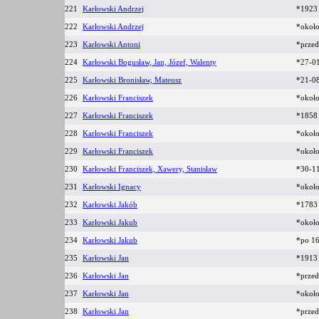
221
Karłowski Andrzej
*192
222
Karłowski Andrzej
*okoł
223
Karłowski Antoni
*prze
224
Karłowski Bogusław, Jan, Józef, Walenty
*27-0
225
Karłowski Bronisław, Mateusz
*21-0
226
Karłowski Franciszek
*okoł
227
Karłowski Franciszek
*185
228
Karłowski Franciszek
*okoł
229
Karłowski Franciszek
*okoł
230
Karłowski Franciszek, Xawery, Stanisław
*30-1
231
Karłowski Ignacy
*okoł
232
Karłowski Jakób
*178
233
Karłowski Jakub
*okoł
234
Karłowski Jakub
*po 1
235
Karłowski Jan
*191
236
Karłowski Jan
*prze
237
Karłowski Jan
*okoł
238
Karłowski Jan
*prze