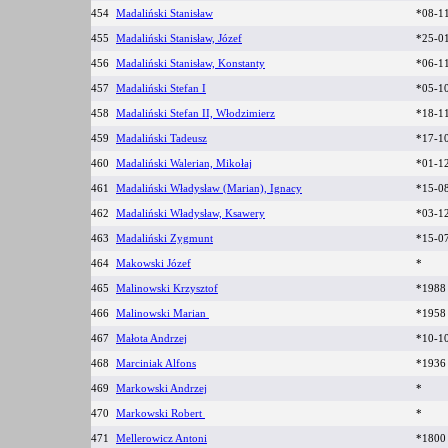
454
Madaliński Stanisław
*08-1
455
Madaliński Stanisław, Józef
*25-0
456
Madaliński Stanisław, Konstanty
*06-1
457
Madaliński Stefan I
*05-1
458
Madaliński Stefan II, Włodzimierz
*18-1
459
Madaliński Tadeusz
*17-1
460
Madaliński Walerian, Mikołaj
*01-1
461
Madaliński Władysław (Marian), Ignacy
*15-0
462
Madaliński Władysław, Ksawery
*03-1
463
Madaliński Zygmunt
*15-0
464
Makowski Józef
*
465
Malinowski Krzysztof
*198
466
Malinowski Marian
*195
467
Małota Andrzej
*10-1
468
Marciniak Alfons
*1936
469
Markowski Andrzej
*
470
Markowski Robert
*
471
Mellerowicz Antoni
*180