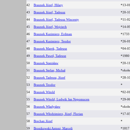
42
Braunek Józef, Hilary
*13-0
43
Braunek Józef, Tadeusz
*20-1
44
Braunek Józef, Tadeusz Wincenty
*11-0
45
Braunek Józef, Wojciech
*14-0
46
Braunek Kazimierz, Erdman
*173
47
Braunek Kazimierz, Teodor
*26-0
48
Braunek Marek, Tadeusz
*04-0
49
Braunek Paweł, Tadeusz
*1980
50
Braunek Stanisław
*20-1
51
Braunek Stefan, Michał
*okoł
52
Braunek Tadeusz, Józef
*28-10
53
Braunek Teodor
*
54
Braunek Witold
*02-0
55
Braunek Witold, Ludwik Jan Nepomucen
*29-0
56
Braunek Władysław
*okoł
57
Braunek Włodzimierz, Józef, Florian
*17-0
58
Brechan Józef
*
59
Bronikowski Antoni, Marceli
*181