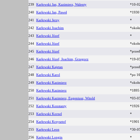
239
Karłowski Jan, Kazimierz, Walenty
*10-02
240
Karłowski Jan, Paweł
*1930
241
Karłowski Jerzy
*
242
Karłowski Joachim
*okoł
243
Karłowski Józef
*
244
Karłowski Józef
*okoł
245
Karłowski Józef
*prze
246
Karłowski Józef, Joachim, Grzegorz
*19-0
247
Karłowski Kajetan
*prze
248
Karłowski Karol
*po 1
249
Karłowski Kazimierz
*okoł
250
Karłowski Kazimierz
*189
251
Karłowski Kazimierz, Eugeniusz, Witold
*03-0
252
Karłowski Konstanty
*192
253
Karłowski Kornel
*
254
Karłowski Krzysztof
*190
255
Karłowski Leon
*30-0
256
Karłowski Longin
*