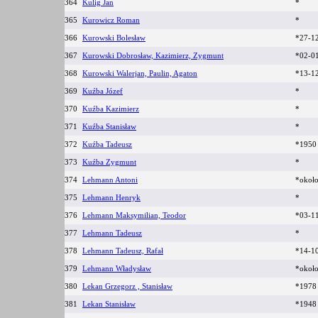
364
Kulig Jan
*
365
Kurowicz Roman
*
366
Kurowski Bolesław
*27-1
367
Kurowski Dobrosław, Kazimierz, Zygmunt
*02-0
368
Kurowski Walerjan, Paulin, Agaton
*13-1
369
Kuźba Józef
*
370
Kuźba Kazimierz
*
371
Kuźba Stanisław
*
372
Kuźba Tadeusz
*1950
373
Kuźba Zygmunt
*
374
Lehmann Antoni
*okoł
375
Lehmann Henryk
*
376
Lehmann Maksymilian, Teodor
*03-1
377
Lehmann Tadeusz
*
378
Lehmann Tadeusz, Rafał
*14-1
379
Lehmann Władysław
*okoł
380
Lekan Grzegorz , Stanisław
*1978
381
Lekan Stanisław
*194