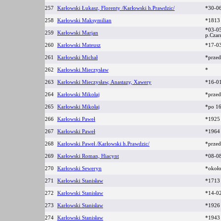
257
Karłowski Łukasz, Florenty /Karłowski h.Prawdzic/
*30-0
258
Karłowski Maksymilian
*181
*03-05
259
Karłowski Marjan
p.Cza
260
Karłowski Mateusz
*17-0
261
Karłowski Michał
*prze
262
Karłowski Mieczysław
*
263
Karłowski Mieczysław, Anastazy, Xawery
*16-0
264
Karłowski Mikołaj
*prze
265
Karłowski Mikołaj
*po 1
266
Karłowski Paweł
*192
267
Karłowski Paweł
*196
268
Karłowski Paweł /Karłowski h.Prawdzic/
*prze
269
Karłowski Roman, Hiacynt
*08-08
270
Karłowski Seweryn
*okoł
271
Karłowski Stanisław
*171
272
Karłowski Stanisław
*14-0
273
Karłowski Stanisław
*1926
274
Karłowski Stanisław
*194