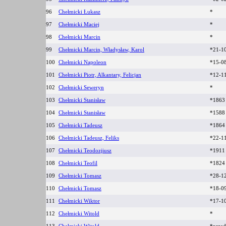
96
Chełmicki Łukasz
*
97
Chełmicki Maciej
*
98
Chełmicki Marcin
*
99
Chełmicki Marcin, Władysław, Karol
*21-1
100
Chełmicki Napoleon
*15-0
101
Chełmicki Piotr, Alkantary, Felicjan
*12-1
102
Chełmicki Seweryn
*
103
Chełmicki Stanisław
*186
104
Chełmicki Stanisław
*158
105
Chełmicki Tadeusz
*1864
106
Chełmicki Tadeusz, Feliks
*22-1
107
Chełmicki Teodozjiusz
*191
108
Chełmicki Teofil
*182
109
Chełmicki Tomasz
*28-1
110
Chełmicki Tomasz
*18-0
111
Chełmicki Wiktor
*17-1
112
Chełmicki Witold
*