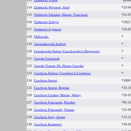
113
Chełmicki Witold
*prze
114
Chełmicki Wojciech, Józef
*23-0
115
Chełmicki Zdzisław, Marjan, Franciszek
*21-0
116
Chełmicki Zefiryn
*182
117
Chełmicki Zygmunt
*10-0
118
Chibowski
*
119
Cierzniakowski Andrzej
*
120
Czaczkowski Antoni /Czaczkowski h.Ślepowron/
*
121
Czapski Franciszek
*
122
Czapski Tomasz /Hr. Hutten-Czapski/
*
123
Czochron Andrzej /Czochron h.Czochron/
*
124
Czochron Antoni
*1809
125
Czochron Antoni, Bogdan
*23-1
126
Czochron Czesław, Marian, Walery
*20-0
127
Czochron Franciszek, Placidus
*05-1
128
Czochron Franciszek, Tomasz
*22-0
129
Czochron Jerzy, Jeremi
*13-1
130
Czochron Kazimierz
*30-0