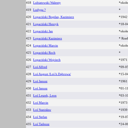
418
Lubiatowski Walenty
*okoł
419
Ludyga ?
*
420
Łopaciński Bogdan, Kazimierz
*1942 
421
Łopaciński Henryk
*18-04
422
Łopaciński Jan
*okoł
423
Łopaciński Kazimierz
* Rza
424
Łopaciński Marcin
*okoł
425
Łopaciński Roch
*
426
Łopaciński Wojciech
*1971
427
Łoś Alfred
*09-0
428
Łoś August /Łoś h.Dąbrowa/
*15-0
429
Łoś Janusz
*196
430
Łoś Janusz
*01-1
431
Łoś Leszek, Leon
*03-1
432
Łoś Marcin
*197
433
Łoś Stanisław
*193
434
Łoś Stefan
*19-07
435
Łoś Tadeusz
*24-0