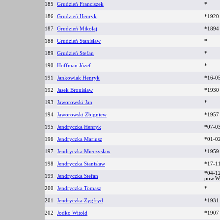
185
Grudzień Franciszek
*
186
Grudzień Henryk
*192
187
Grudzień Mikołaj
*1894
188
Grudzień Stanisław
*
189
Grudzień Stefan
*
190
Hoffman Józef
*
191
Jankowiak Henryk
*16-0
192
Jasek Bronisław
*193
193
Jaworowski Jan
*
194
Jaworowski Zbigniew
*195
195
Jendryczka Henryk
*07-0
196
Jendryczka Mariusz
*01-0
197
Jendryczka Mieczysław
*1959
198
Jendryczka Stanisław
*17-1
*04-1
199
Jendryczka Stefan
pow.W
200
Jendryczka Tomasz
*
201
Jendryczka Zygfryd
*193
202
Jodko Witold
*190