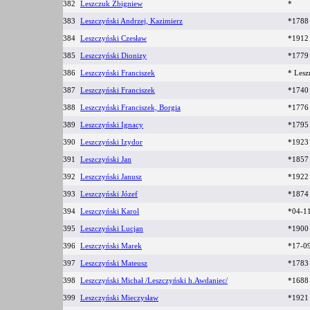
382
Leszczuk Zbigniew
*
383
Leszczyński Andrzej, Kazimierz
*178
384
Leszczyński Czesław
*1912 
385
Leszczyński Dionizy
*177
386
Leszczyński Franciszek
* Lesz
387
Leszczyński Franciszek
*174
388
Leszczyński Franciszek, Borgia
*177
389
Leszczyński Ignacy
*179
390
Leszczyński Izydor
*192
391
Leszczyński Jan
*185
392
Leszczyński Janusz
*1922
393
Leszczyński Józef
*187
394
Leszczyński Karol
*04-1
395
Leszczyński Lucjan
*1900
396
Leszczyński Marek
*17-0
397
Leszczyński Mateusz
*178
398
Leszczyński Michał /Leszczyński h.Awdaniec/
*168
399
Leszczyński Mieczysław
*192