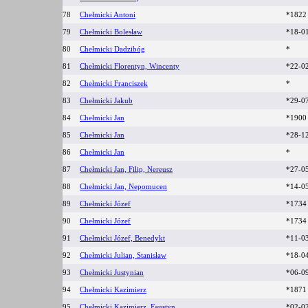
78
Chełmicki Antoni
*182
79
Chełmicki Bolesław
*18-0
80
Chełmicki Dadzibóg
*
81
Chełmicki Florentyn, Wincenty
*22-0
82
Chełmicki Franciszek
*
83
Chełmicki Jakub
*29-0
84
Chełmicki Jan
*190
85
Chełmicki Jan
*28-1
86
Chełmicki Jan
*
87
Chełmicki Jan, Filip, Nereusz
*27-0
88
Chełmicki Jan, Nepomucen
*14-0
89
Chełmicki Józef
*173
90
Chełmicki Józef
*173
91
Chełmicki Józef, Benedykt
*11-0
92
Chełmicki Julian, Stanisław
*18-0
93
Chełmicki Justynian
*06-0
94
Chełmicki Kazimierz
*187
95
Chełmicki Kazimierz, Faustyn
*02-0