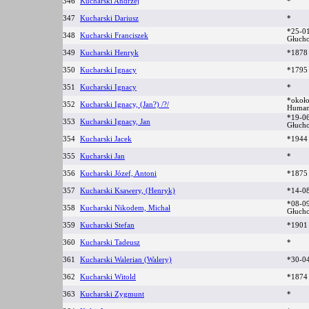
346
Kucharski Andrzej
*
347
Kucharski Dariusz
*
*25-01
348
Kucharski Franciszek
Głuch
349
Kucharski Henryk
*187
350
Kucharski Ignacy
*179
351
Kucharski Ignacy
*
*około
352
Kucharski Ignacy, (Jan?) /?/
Huma
*19-06
353
Kucharski Ignacy, Jan
Głuch
354
Kucharski Jacek
*1944
355
Kucharski Jan
*
356
Kucharski Józef, Antoni
*1875
357
Kucharski Ksawery, (Henryk)
*14-0
*08-09
358
Kucharski Nikodem, Michał
Głuch
359
Kucharski Stefan
*1901 
360
Kucharski Tadeusz
*
361
Kucharski Walerian (Walery)
*30-04
362
Kucharski Witold
*187
363
Kucharski Zygmunt
*