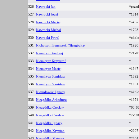
526
Nawrocki Jan
*prze
527
Nawrocki Józef
*1814 
528
Nawrocki Maciej
*okoł
529
Nawrocki Michał
*179
530
Nawrocki Paweł
*okoł
531
Nicholson Franciszek /Niezgódka/
*192
532
Niemirycz Andrzej
*21-0
533
Niemirycz Krzysztof
*
534
Niemirycz Maciej
*194
535
Niemirycz Stanisław
*189
536
Niemirycz Stanisław
*195
537
Niesiołowski Ignacy
*okoł
538
Niezgódka Arkadiusz
*1974
539
Niezgódka Czesław
*03-0
540
Niezgódka Czesław
*7-19
541
Niezgódka Ignacy
*
542
Niezgódka Krystian
*2007
543
Niezgódka Mateusz
*2004