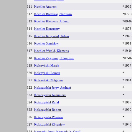
311
Koehler Andrzej
*1909
312
Koehler Bolesław, Stanisław
*07-1
313
Koehler Klemens, Juliusz
*09-0
314
Koehler Konstanty
*187
315
Koehler Krzysztof, Adam
*1946
316
Koehler Stanisław
*191
317
Koehler Witold, Klemens
*19-04
318
Koehler Zygmunt, Klaudiusz
*07-0
319
Kolczyński Marek
*1957
320
Kolczyński Roman
*
321
Kolczyński Zbigniew
*1961
322
Kołaczyński Jerzy, Andrzej
*
323
Kołaczyński Kazimierz
*
324
Kołaczyński Rafał
*1987
325
Kołaczyński Robert
*1990
326
Kołaczyński Wiesław
*
327
Kołaczyński Zbigniew
*1940
328
Konarski Jerzy /Konarski h. Gryf/
*