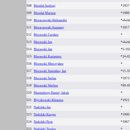
508
Mondal Andrzej
*195
509
Mondal Mariusz
*1989
510
Moraczewski Aleksander
*okoł
511
Moraczewski Anastazy
*1817 
512
Morawski Czesław
*
513
Morawski Jan
*okoł
514
Morawski Jan
*5-19
515
Morawski Kazimierz
*24-0
516
Morawski Mieczysław
*
517
Morawski Stanisław, Jan
*11-10
518
Morawski Stefan
*1873
519
Morawski Wacław
*09-0
520
Muentzberg Daniel, Jakub
*
521
Myczkowski Klemens
*1921
522
Nadolski Jan
*
523
Nadolski Kacper
*1990
524
Nadolski Piotr
*1967
525
Nadolski Teodor
*