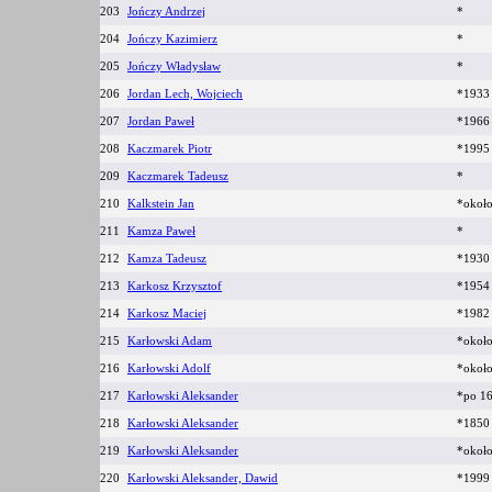
203
Jończy Andrzej
*
204
Jończy Kazimierz
*
205
Jończy Władysław
*
206
Jordan Lech, Wojciech
*193
207
Jordan Paweł
*1966
208
Kaczmarek Piotr
*1995
209
Kaczmarek Tadeusz
*
210
Kalkstein Jan
*okoł
211
Kamza Paweł
*
212
Kamza Tadeusz
*193
213
Karkosz Krzysztof
*195
214
Karkosz Maciej
*198
215
Karłowski Adam
*okoł
216
Karłowski Adolf
*okoł
217
Karłowski Aleksander
*po 1
218
Karłowski Aleksander
*185
219
Karłowski Aleksander
*okoł
220
Karłowski Aleksander, Dawid
*1999