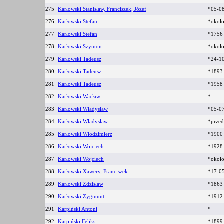
275
Karłowski Stanisław, Franciszek, Józef
*05-08
276
Karłowski Stefan
*okoł
277
Karłowski Stefan
*1756 
278
Karłowski Szymon
*okoł
279
Karłowski Tadeusz
*24-1
280
Karłowski Tadeusz
*189
281
Karłowski Tadeusz
*195
282
Karłowski Wacław
*
283
Karłowski Władysław
*05-0
284
Karłowski Władysław
*prze
285
Karłowski Włodzimierz
*190
286
Karłowski Wojciech
*192
287
Karłowski Wojciech
*okoł
288
Karłowski Xawery, Franciszek
*17-0
289
Karłowski Zdzisław
*186
290
Karłowski Zygmunt
*191
291
Karpiński Antoni
*
292
Karpiński Feliks
*189