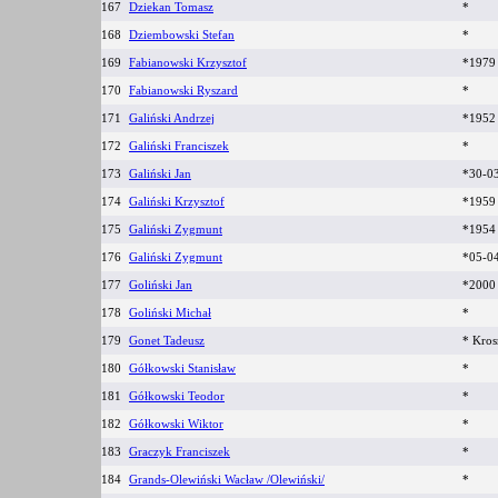
167
Dziekan Tomasz
*
168
Dziembowski Stefan
*
169
Fabianowski Krzysztof
*1979
170
Fabianowski Ryszard
*
171
Galiński Andrzej
*195
172
Galiński Franciszek
*
173
Galiński Jan
*30-0
174
Galiński Krzysztof
*195
175
Galiński Zygmunt
*195
176
Galiński Zygmunt
*05-0
177
Goliński Jan
*2000
178
Goliński Michał
*
179
Gonet Tadeusz
* Kro
180
Gółkowski Stanisław
*
181
Gółkowski Teodor
*
182
Gółkowski Wiktor
*
183
Graczyk Franciszek
*
184
Grands-Olewiński Wacław /Olewiński/
*