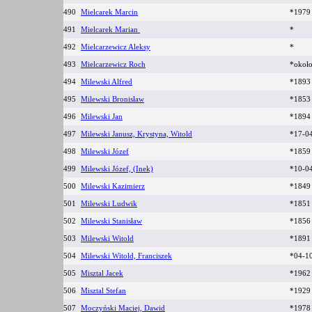
490
Mielcarek Marcin
*197
491
Mielcarek Marian
*
492
Mielcarzewicz Aleksy
*
493
Mielcarzewicz Roch
*okoł
494
Milewski Alfred
*189
495
Milewski Bronisław
*185
496
Milewski Jan
*189
497
Milewski Janusz, Krystyna, Witold
*17-0
498
Milewski Józef
*185
499
Milewski Józef, (Inek)
*10-0
500
Milewski Kazimierz
*184
501
Milewski Ludwik
*185
502
Milewski Stanisław
*185
503
Milewski Witold
*189
504
Milewski Witold, Franciszek
*04-1
505
Misztal Jacek
*1962
506
Misztal Stefan
*192
507
Moczyński Maciej, Dawid
*1978