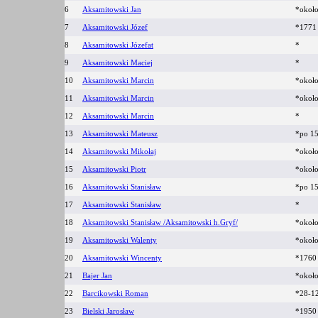
6
Aksamitowski Jan
*okoł
7
Aksamitowski Józef
*177
8
Aksamitowski Józefat
*
9
Aksamitowski Maciej
*
10
Aksamitowski Marcin
*okoł
11
Aksamitowski Marcin
*okoł
12
Aksamitowski Marcin
*
13
Aksamitowski Mateusz
*po 1
14
Aksamitowski Mikołaj
*okoł
15
Aksamitowski Piotr
*okoł
16
Aksamitowski Stanisław
*po 1
17
Aksamitowski Stanisław
*
18
Aksamitowski Stanisław /Aksamitowski h.Gryf/
*okoł
19
Aksamitowski Walenty
*okoł
20
Aksamitowski Wincenty
*176
21
Bajer Jan
*okoł
22
Barcikowski Roman
*28-1
23
Bielski Jarosław
*195