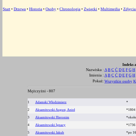
Start
•
Drzewa
•
Historia
•
Osoby
•
Chronologia
•
Związki
•
Multimedia
•
Zdjęci
Indeks 
Nazwiska :
A
B
C
Ć
D
E
F
G
H
Imienia :
A
B
C
Ć
D
E
F
G
H
Pokaż:
Wszystkie osoby
K
Mężczyżni -
807
1
Adamski Włodzimierz
*
2
Aksamitowski August, Anioł
*180
3
Aksamitowski Hieronim
*okoł
4
Aksamitowski Ignacy
*173
5
Aksamitowski Jakub
*po 1