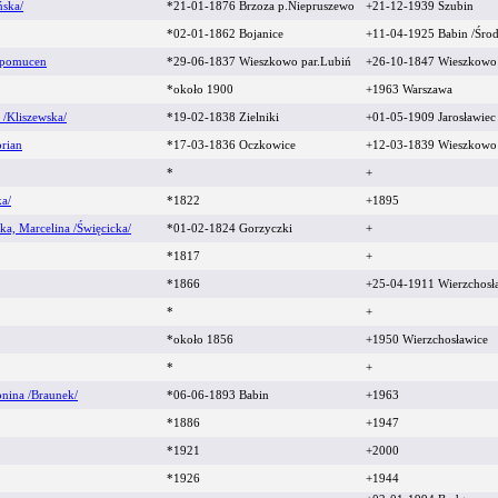
ńska/
*21-01-1876 Brzoza p.Niepruszewo
+21-12-1939 Szubin
*02-01-1862 Bojanice
+11-04-1925 Babin /Śro
epomucen
*29-06-1837 Wieszkowo par.Lubiń
+26-10-1847 Wieszkowo
*około 1900
+1963 Warszawa
/Kliszewska/
*19-02-1838 Zielniki
+01-05-1909 Jarosławiec
orian
*17-03-1836 Oczkowice
+12-03-1839 Wieszkow
*
+
a/
*1822
+1895
a, Marcelina /Święcicka/
*01-02-1824 Gorzyczki
+
*1817
+
*1866
+25-04-1911 Wierzchosł
*
+
*około 1856
+1950 Wierzchosławice
*
+
onina /Braunek/
*06-06-1893 Babin
+1963
*1886
+1947
*1921
+2000
*1926
+1944