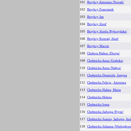
101
Brzykcy Antonina /Nowak/
102
Brzykcy Franciszek
103
Brzykcy Jan
104
Brzykcy Józef
105
Brzykcy Józefa /Rybczyńska/
106
Brzykcy Konrad, Józef
107
Brzykcy Marcin
108
Chabros Halina /Zbroja/
109
Chełmicka Anna /Grabska/
110
Chełmicka Anna /Nałęcz/
111
Chełmicka Domicela, Justyna
112
Chełmicka Felicja , Antonina
113
Chełmicka Halina, Maria
114
Chełmicka Helena
115
Chełmicka Irena
116
Chełmicka Jadwiga /Fryze/
117
Chełmicka Joanna, Jadwiga, Ant
118
Chełmicka Julianna /Wielogłows