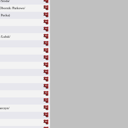
 /Środa/
Obornik /Parkowo/
o Pucka)
 /Lubiń/
arczyn/