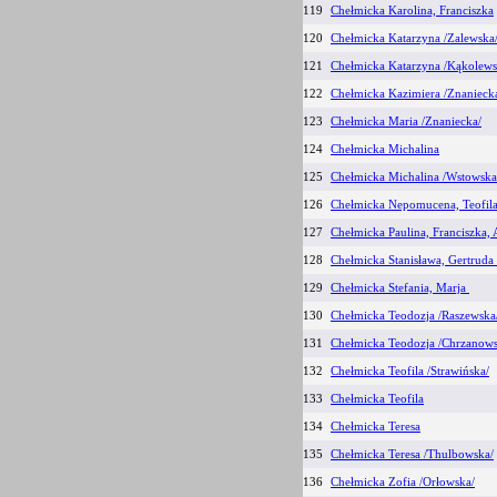
119
Chełmicka Karolina, Franciszka
120
Chełmicka Katarzyna /Zalewska
121
Chełmicka Katarzyna /Kąkolews
122
Chełmicka Kazimiera /Znanieck
123
Chełmicka Maria /Znaniecka/
124
Chełmicka Michalina
125
Chełmicka Michalina /Wstowska
126
Chełmicka Nepomucena, Teofil
127
Chełmicka Paulina, Franciszka,
128
Chełmicka Stanisława, Gertruda
129
Chełmicka Stefania, Marja
130
Chełmicka Teodozja /Raszewska
131
Chełmicka Teodozja /Chrzanows
132
Chełmicka Teofila /Strawińska/
133
Chełmicka Teofila
134
Chełmicka Teresa
135
Chełmicka Teresa /Thulbowska/
136
Chełmicka Zofia /Orłowska/