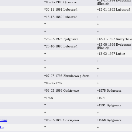
+02-01-1994 Bydgoszcz 
*05-06-1900 Ojrzanowo
(Błonie)/
*30-11-1891 Lubostroń
+15-01-1933 Lubostroń
*13-12-1889 Lubostroń
+
*
+
*
+
*26-02-1928 Bydgoszcz
+18-11-1992 Andrychów
+13-08-1968 Bydgoszcz 
*23-10-1895 Lubostroń
(Błonie)/
*
+12-02-1977 Lublin
*
+
*
+
*07-07-1795 Zbrudzewo p.Śrem
+
*09-06-1797
+
*03-03-1898 Gościejewo
+1978 Bydgoszcz
*1896
+1971
*
+1991 Bydgoszcz
*
+
onina
*08-02-1890 Gościejewo
+1968 Bydgoszcz
ka/
*
+