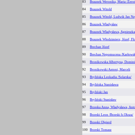
83
Braunek Weronika, Maria /Żero
84
Braunek Witold
85
Braunek Witold, Ludwik Jan N
86
Braunek Władysław
87
Braunek Władysława, Agnieszka 
88
Braunek Włodzimierz, Józef, Fl
89
Brechan Józef
90
Brechan Nepomucena /Karłowsk
91
Bronikowska Albertyna, Dominik
92
Bronikowski Antoni, Marceli
93
Brylińska Leokadia /Solarska/
94
Brylińska Stanisława
95
Bryliński Jan
96
Bryliński Stanisław
97
Brzeska Anna, Władysława, Ant
98
Brzeski Leon /Brzeski h.Oksza/
99
Brzeski Olgierd
100
Brzeski Tomasz