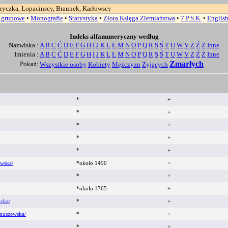
ryczka, Łopacinscy, Braunek, Karłowscy
a grupowe
•
Monografie
•
Statystyka
•
Złota Księga Ziemiaństwa
•
7 P.S.K.
•
Englis
Indeks alfanumeryczny według
Nazwiska :
A
B
C
Ć
D
E
F
G
H
I
J
K
L
Ł
M
N
O
P
Q
R
S
Ś
T
U
W
V
Z
Ź
Ż
Inne
Imienia :
A
B
C
Ć
D
E
F
G
H
I
J
K
L
Ł
M
N
O
P
Q
R
S
Ś
T
U
W
V
Z
Ź
Ż
Inne
Zmarłych
Pokaż:
Wszystkie osoby
Kobiety
Mężczyzn
Żyjących
*
+
*
+
*
+
*
+
*
+
ewska/
*około 1490
+
*
+
*około 1765
+
cka/
*
+
nuszewska/
*
+
*
+