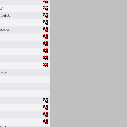
da/
 /Lubiń/
 /Środa/
o
awice