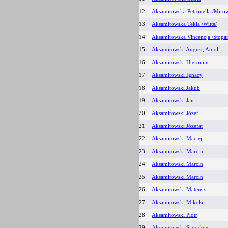
12
Aksamitowska Petronella /Mirow
13
Aksamitowska Tekla /Witte/
14
Aksamitowska Vincencja /Stopan
15
Aksamitowski August, Anioł
16
Aksamitowski Hieronim
17
Aksamitowski Ignacy
18
Aksamitowski Jakub
19
Aksamitowski Jan
20
Aksamitowski Józef
21
Aksamitowski Józefat
22
Aksamitowski Maciej
23
Aksamitowski Marcin
24
Aksamitowski Marcin
25
Aksamitowski Marcin
26
Aksamitowski Mateusz
27
Aksamitowski Mikołaj
28
Aksamitowski Piotr
29
Aksamitowski Stanisław