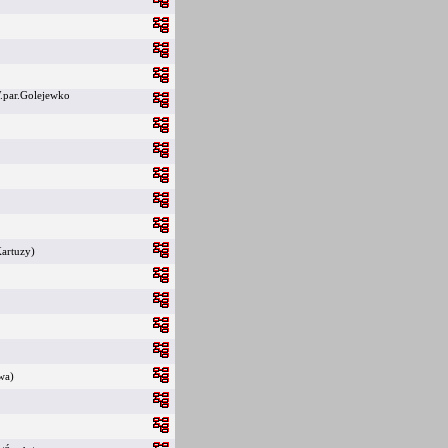
.par.Golejewko
w
Kartuzy)
awa)
o