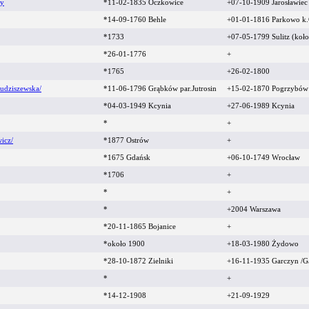
ty
*11-02-1835 Oczkowice
+07-10-1909 Jarosławiec
*14-09-1760 Behle
+01-01-1816 Parkowo k.
*1733
+07-05-1799 Sulitz (koł
*26-01-1776
+
*1765
+26-02-1800
udziszewska/
*11-06-1796 Grąbków par.Jutrosin
+15-02-1870 Pogrzybów
*04-03-1949 Kcynia
+27-06-1989 Kcynia
*
+
icz/
*1877 Ostrów
+
*1675 Gdańsk
+06-10-1749 Wrocław
*1706
+
*
+
*
+2004 Warszawa
*20-11-1865 Bojanice
+
*około 1900
+18-03-1980 Żydowo
*28-10-1872 Zielniki
+16-11-1935 Garczyn /G
*
+
*14-12-1908
+21-09-1929