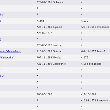
*29-01-1786 Gołanice
+
/
*
+
ka/
*
+
a/
*1865
+1930
*24-11-1865 Łąkocin
+26-12-1951 Bydgoszcz
*23-09-1872
+
/
*
+
a
*20-05-1797 Swarzędz
+
 Anna /Muentzberg/
*18-06-1803 Gniezno
+04-11-1877 Poznań
 /Karłowska/
*07-11-1894 Mystki
+1975
*22-12-1899 Gościejewo
+1953 Bydgoszcz
/
*
+
ka/
*
+
*
+
*
+
*03-05-1860
+17-10-1860
*
+18-02-1774 Zakrzewo
*
+