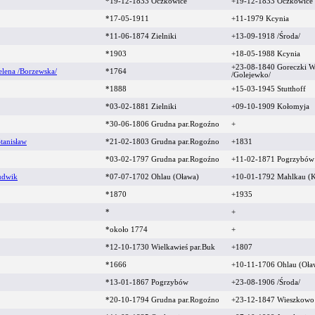
*19-12-1833 Oczkowice
+19-12-1833 Oczkowice
*17-05-1911
+11-1979 Kcynia
*11-06-1874 Zielniki
+13-09-1918 /Środa/
*1903
+18-05-1988 Kcynia
+23-08-1840 Goreczki W
elena /Borzewska/
*1764
/Golejewko/
*1888
+15-03-1945 Stutthoff
*03-02-1881 Zielniki
+09-10-1909 Kołomyja
*30-06-1806 Grudna par.Rogoźno
+
tanisław
*21-02-1803 Grudna par.Rogoźno
+1831
*03-02-1797 Grudna par.Rogoźno
+11-02-1871 Pogrzybó
udwik
*07-07-1702 Ohlau (Oława)
+10-01-1792 Mahlkau (
*1870
+1935
*
+
*około 1774
+
*12-10-1730 Wielkawieś par.Buk
+1807
*1666
+10-11-1706 Ohlau (Oł
*13-01-1867 Pogrzybów
+23-08-1906 /Środa/
*20-10-1794 Grudna par.Rogoźno
+23-12-1847 Wieszkow