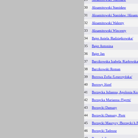
30
Aksamitowski Stanisław
31
Aksamitowski Stanisław /Aksami
32
Aksamitowski Walenty
33
Aksamitowski Wincenty
34
Bajer Aniela /Radziątkowska/
35
Bajer Antonina
36
Bajer Jan
37
Barcikowska Izabela /Karłowska
38
Barcikowski Roman
39
Borowa Zofia /Leszczyńska/
40
Borowy Józef
41
Borzęcka Julianna, Apolonia Ko
42
Borzęcka Marianna /Figrtti/
43
Borzęcki Damazy
44
Borzęcki Damazy, Piotr
45
Borzęcki Maurycy /Borzęcki h.P
46
Borzęcki Tadeusz