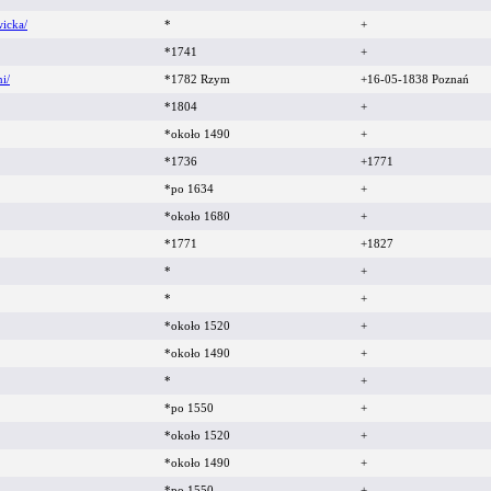
icka/
*
+
*1741
+
i/
*1782 Rzym
+16-05-1838 Poznań
*1804
+
*około 1490
+
*1736
+1771
*po 1634
+
*około 1680
+
*1771
+1827
*
+
*
+
*około 1520
+
*około 1490
+
*
+
*po 1550
+
*około 1520
+
*około 1490
+
*po 1550
+