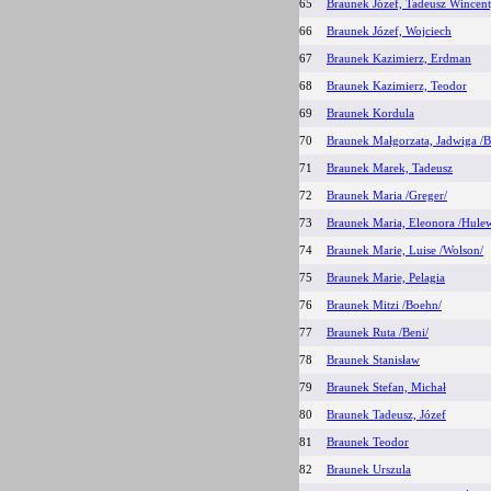
65
Braunek Józef, Tadeusz Wincen
66
Braunek Józef, Wojciech
67
Braunek Kazimierz, Erdman
68
Braunek Kazimierz, Teodor
69
Braunek Kordula
70
Braunek Małgorzata, Jadwiga /B
71
Braunek Marek, Tadeusz
72
Braunek Maria /Greger/
73
Braunek Maria, Eleonora /Hulew
74
Braunek Marie, Luise /Wolson/
75
Braunek Marie, Pelagia
76
Braunek Mitzi /Boehn/
77
Braunek Ruta /Beni/
78
Braunek Stanisław
79
Braunek Stefan, Michał
80
Braunek Tadeusz, Józef
81
Braunek Teodor
82
Braunek Urszula