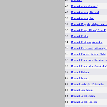
47
Braunek ?
48
Braunek Adela /Luranc/
49
Braunek Antoni, Bernard
50
Braunek Antoni, Jan
51
Braunek Brygida, Małgorzata H
52
Braunek Else (Elżbieta) /Knoll/
53
Braunek Emilia
54
Braunek Emiljana, Antonina
55
Braunek Ferdynand, Wincenty S
56
Braunek Florian , Antoni Błażej
57
Braunek Franciszek, Krystian L
58
Braunek Franciszka /Znaniecka/
59
Braunek Helena
60
Braunek Ignacy
61
Braunek Jadwiga /Witkowska/
62
Braunek Jan, Adam
63
Braunek Józef, Hilary
64
Braunek Józef, Tadeusz