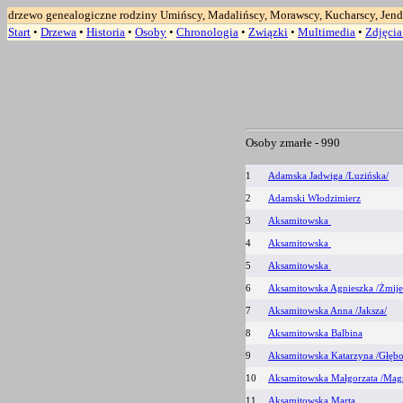
drzewo genealogiczne rodziny Umińscy, Madalińscy, Morawscy, Kucharscy, Jend
Start
•
Drzewa
•
Historia
•
Osoby
•
Chronologia
•
Związki
•
Multimedia
•
Zdjęci
Osoby zmarłe -
990
1
Adamska Jadwiga /Luzińska/
2
Adamski Włodzimierz
3
Aksamitowska
4
Aksamitowska
5
Aksamitowska
6
Aksamitowska Agnieszka /Żmij
7
Aksamitowska Anna /Jaksza/
8
Aksamitowska Balbina
9
Aksamitowska Katarzyna /Głębo
10
Aksamitowska Małgorzata /Mag
11
Aksamitowska Marta