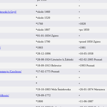
*
+
towski h.Gryf/
*około 1460
+
*około 1520
+
*1760
+1828
*około 1807
+po 1850
*01-01-1834 Zgierz
+
*około 1790
+przed 1850 Zgierz
/
*1903
+1981
*28-12-1896
+10-05-1958
*28-08-1924 Litwinów k.Żabinki
+02-02-2005 Poznań
*18-09-1913 Bolewice
+1993 Poznań
nstancja /Czochron/
*17-02-1775 Poznań
+
*
+
*
+
*19-10-1803 Wola Śmiełowska
+26-01-1874 Warszawa
ółkozic/
*29-09-1772
+
*1800
+11-06-1887