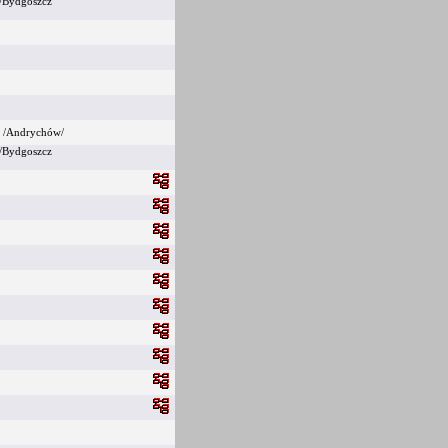
/Bydgoszcz
 /Andrychów/
/Bydgoszcz