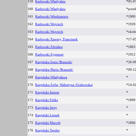
159
Karłowski Władysław
*05-0
160
Karłowski Władysław
*prze
161
Karłowski Włodzimierz
*190
162
Karłowski Wojciech
*192
163
Karłowski Wojciech
*okoł
164
Karłowski Xawery, Franciszek
*17-0
165
Karłowski Zdzisław
*186
166
Karłowski Zygmunt
*191
167
Karpińska Irena /Braunek/
*26-0
168
Karpińska Maria /Braunek/
*09-1
169
Karpińska Władysława
*
170
Karpińska Zofia, Walentyna /Grabowska/
*14-0
171
Karpiński Antoni
*
172
Karpiński Feliks
*189
173
Karpiński Jerzy
*
174
Karpiński Leszek
*
175
Karpiński Marceli
*186
176
Karpiński Teodor
*