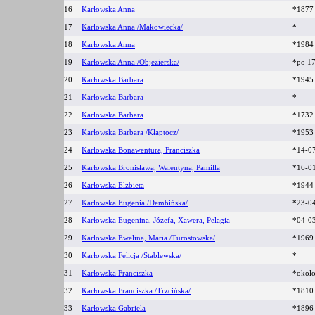
16
Karłowska Anna
*187
17
Karłowska Anna /Makowiecka/
*
18
Karłowska Anna
*198
19
Karłowska Anna /Objezierska/
*po 1
20
Karłowska Barbara
*194
21
Karłowska Barbara
*
22
Karłowska Barbara
*1732
23
Karłowska Barbara /Kłaptocz/
*195
24
Karłowska Bonawentura, Franciszka
*14-0
25
Karłowska Bronisława, Walentyna, Pamilla
*16-0
26
Karłowska Elżbieta
*194
27
Karłowska Eugenia /Dembińska/
*23-0
28
Karłowska Eugenina, Józefa, Xawera, Pelagia
*04-0
29
Karłowska Ewelina, Maria /Turostowska/
*1969
30
Karłowska Felicja /Stablewska/
*
31
Karłowska Franciszka
*okoł
32
Karłowska Franciszka /Trzcińska/
*1810
33
Karłowska Gabriela
*189