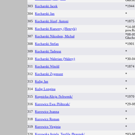
Głuch
303
Kucharski Jacek
*1944
304
Kucharski Jan
*
305
Kucharski Józef, Antoni
*1875
*14-0
306
Kucharski Ksawery, (Henryk)
pow.K
*08-09
307
Kucharski Nikodem, Michał
Głuch
308
Kucharski Stefan
*1901 
309
Kucharski Tadeusz
*
310
Kucharski Walerian (Walery)
*30-04
311
Kucharski Witold
*187
312
Kucharski Zygmunt
*
313
Kulig Jan
*
314
Kulig Longina
*
315
Kupnicka Alicja /Schwenk/
*197
316
Kurowicz Ewa /Półtorak/
*29-0
317
Kurowicz Joanna
*
318
Kurowicz Roman
*
319
Kurowicz Virginia
*
320
Kurowska Aniela, Teofila /Braunek/
*03-0