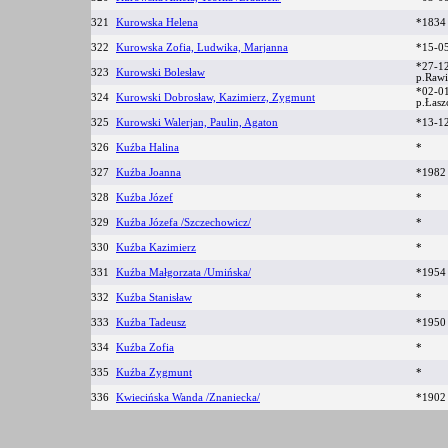
321
Kurowska Helena
*183
322
Kurowska Zofia, Ludwika, Marjanna
*15-0
*27-1
323
Kurowski Bolesław
p.Raw
*02-0
324
Kurowski Dobrosław, Kazimierz, Zygmunt
p.Łas
325
Kurowski Walerjan, Paulin, Agaton
*13-1
326
Kuźba Halina
*
327
Kuźba Joanna
*1982
328
Kuźba Józef
*
329
Kuźba Józefa /Szczechowicz/
*
330
Kuźba Kazimierz
*
331
Kuźba Małgorzata /Umińska/
*1954
332
Kuźba Stanisław
*
333
Kuźba Tadeusz
*1950
334
Kuźba Zofia
*
335
Kuźba Zygmunt
*
336
Kwiecińska Wanda /Znaniecka/
*190