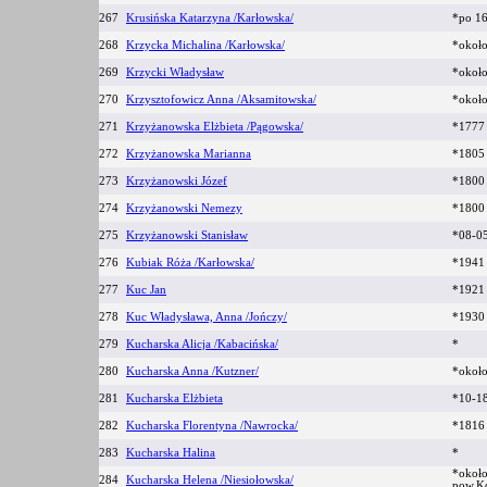
267
Krusińska Katarzyna /Karłowska/
*po 1
268
Krzycka Michalina /Karłowska/
*okoł
269
Krzycki Władysław
*okoł
270
Krzysztofowicz Anna /Aksamitowska/
*okoł
271
Krzyżanowska Elżbieta /Pągowska/
*177
272
Krzyżanowska Marianna
*180
273
Krzyżanowski Józef
*180
274
Krzyżanowski Nemezy
*180
275
Krzyżanowski Stanisław
*08-0
276
Kubiak Róża /Karłowska/
*194
277
Kuc Jan
*1921
278
Kuc Władysława, Anna /Jończy/
*1930
279
Kucharska Alicja /Kabacińska/
*
280
Kucharska Anna /Kutzner/
*okoł
281
Kucharska Elżbieta
*10-1
282
Kucharska Florentyna /Nawrocka/
*1816 
283
Kucharska Halina
*
*okoł
284
Kucharska Helena /Niesiołowska/
pow.K