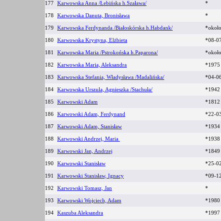
177
Karwowska Anna /Łebińska h.Szaława/
*
178
Karwowska Danuta, Bronisława
*
179
Karwowska Ferdynanda /Białoskórska h.Habdank/
*okoł
180
Karwowska Krystyna, Elżbieta
*08-0
181
Karwowska Maria /Pstrokońska h.Paparona/
*okoł
182
Karwowska Maria, Aleksandra
*1975
183
Karwowska Stefania, Władysława /Madalińska/
*04-0
184
Karwowska Urszula, Agnieszka /Stachuła/
*1942
185
Karwowski Adam
*181
186
Karwowski Adam, Ferdynand
*22-0
187
Karwowski Adam, Stanisław
*1934
188
Karwowski Andrzej, Maria
*1938
189
Karwowski Jan, Andrzej
*184
190
Karwowski Stanisław
*25-0
191
Karwowski Stanisław, Ignacy
*09-1
192
Karwowski Tomasz, Jan
*
193
Karwowski Wojciech, Adam
*1980
194
Kaszuba Aleksandra
*199