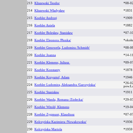
213
Kliszewski Teodor
*08-0
214
Kliszewski Władysław
*183
215
Koehler Andrzej
*1909
216
Koehler Aniela
*188
217
Koehler Bolesław, Stanisław
*07-1
218
Koehler Eleonora /Płonka/
*okoł
219
Koehler Genowefa, Ludomira /Schmidt/
*08-0
220
Koehler Joanna
*14-1
221
Koehler Klemens, Juliusz
*09-0
222
Koehler Konstanty
*187
223
Koehler Krzysztof, Adam
*1946
*26-0
224
Koehler Ludomira, Aleksandra /Garczyńska/
pow.Ł
225
Koehler Stanisław
*191
226
Koehler Wanda, Romana /Ziołecka/
*29-0
227
Koehler Witold, Klemens
*19-04
228
Koehler Zygmunt, Klaudiusz
*07-0
229
Kolczyńska Kazimiera /Nowakowska/
*1936
230
Kolczyńska Mariola
*1959