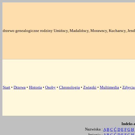
drzewo genealogiczne rodziny Umińscy, Madalińscy, Morawscy, Kucharscy, Jend
Start
•
Drzewa
•
Historia
•
Osoby
•
Chronologia
•
Związki
•
Multimedia
•
Zdjęci
Indeks 
Nazwiska :
A
B
C
Ć
D
E
F
G
H
Imienia :
A
B
C
Ć
D
E
F
G
H