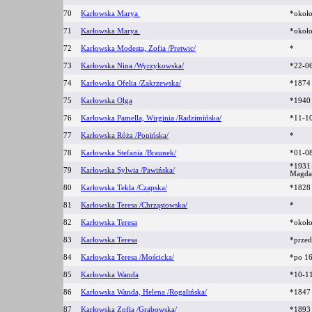
70
Karłowska Marya
*okoł
71
Karłowska Marya
*okoł
72
Karłowska Modesta, Zofia /Pretwic/
*
73
Karłowska Nina /Wyrzykowska/
*22-0
74
Karłowska Ofelia /Zakrzewska/
*187
75
Karłowska Olga
*194
76
Karłowska Pamella, Wirginia /Radzimińska/
*11-1
77
Karłowska Róża /Ponińska/
*
78
Karłowska Stefania /Braunek/
*01-0
*1931 
79
Karłowska Sylwia /Pawińska/
Magda
80
Karłowska Tekla /Czapska/
*182
81
Karłowska Teresa /Chrząstowska/
*
82
Karłowska Teresa
*okoł
83
Karłowska Teresa
*prze
84
Karłowska Teresa /Mościcka/
*po 1
85
Karłowska Wanda
*10-1
86
Karłowska Wanda, Helena /Rogalińska/
*184
87
Karłowska Zofia /Grabowska/
*189