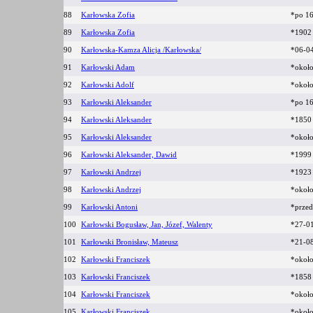
88
Karłowska Zofia
*po 1
89
Karłowska Zofia
*190
90
Karłowska-Kamza Alicja /Karłowska/
*06-04
91
Karłowski Adam
*okoł
92
Karłowski Adolf
*okoł
93
Karłowski Aleksander
*po 1
94
Karłowski Aleksander
*185
95
Karłowski Aleksander
*okoł
96
Karłowski Aleksander, Dawid
*1999
97
Karłowski Andrzej
*192
98
Karłowski Andrzej
*okoł
99
Karłowski Antoni
*prze
100
Karłowski Bogusław, Jan, Józef, Walenty
*27-0
101
Karłowski Bronisław, Mateusz
*21-0
102
Karłowski Franciszek
*okoł
103
Karłowski Franciszek
*185
104
Karłowski Franciszek
*okoł
105
Karłowski Franciszek
*okoł