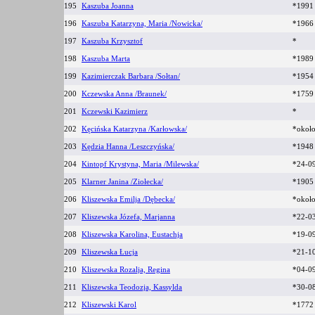
195
Kaszuba Joanna
*199
196
Kaszuba Katarzyna, Maria /Nowicka/
*1966
197
Kaszuba Krzysztof
*
198
Kaszuba Marta
*198
199
Kazimierczak Barbara /Sołtan/
*1954
200
Kczewska Anna /Braunek/
*175
201
Kczewski Kazimierz
*
202
Kęcińska Katarzyna /Karłowska/
*okoł
203
Kędzia Hanna /Leszczyńska/
*1948
204
Kintopf Krystyna, Maria /Milewska/
*24-0
205
Klarner Janina /Ziołecka/
*190
206
Kliszewska Emilja /Dębecka/
*okoł
207
Kliszewska Józefa, Marjanna
*22-03
208
Kliszewska Karolina, Eustachja
*19-09
209
Kliszewska Łucja
*21-10
210
Kliszewska Rozalja, Regina
*04-09
211
Kliszewska Teodozja, Kassylda
*30-0
212
Kliszewski Karol
*177