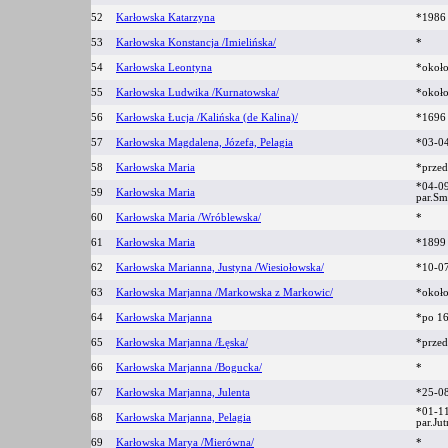
52
Karłowska Katarzyna
*198
53
Karłowska Konstancja /Imielińska/
*
54
Karłowska Leontyna
*okoł
55
Karłowska Ludwika /Kurnatowska/
*okoł
56
Karłowska Łucja /Kalińska (de Kalina)/
*169
57
Karłowska Magdalena, Józefa, Pelagia
*03-0
58
Karłowska Maria
*prze
*04-0
59
Karłowska Maria
par.S
60
Karłowska Maria /Wróblewska/
*
61
Karłowska Maria
*189
62
Karłowska Marianna, Justyna /Wiesiołowska/
*10-0
63
Karłowska Marjanna /Markowska z Markowic/
*okoł
64
Karłowska Marjanna
*po 1
65
Karłowska Marjanna /Łęska/
*prze
66
Karłowska Marjanna /Bogucka/
*
67
Karłowska Marjanna, Julenta
*25-0
*01-1
68
Karłowska Marjanna, Pelagia
par.Ju
69
Karłowska Marya /Mierówna/
*