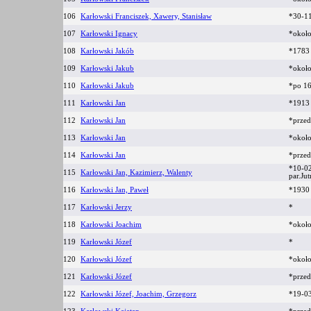
106
Karłowski Franciszek, Xawery, Stanisław
*30-1
107
Karłowski Ignacy
*okoł
108
Karłowski Jakób
*178
109
Karłowski Jakub
*okoł
110
Karłowski Jakub
*po 1
111
Karłowski Jan
*191
112
Karłowski Jan
*prze
113
Karłowski Jan
*okoł
114
Karłowski Jan
*prze
*10-0
115
Karłowski Jan, Kazimierz, Walenty
par.Ju
116
Karłowski Jan, Paweł
*1930
117
Karłowski Jerzy
*
118
Karłowski Joachim
*okoł
119
Karłowski Józef
*
120
Karłowski Józef
*okoł
121
Karłowski Józef
*prze
122
Karłowski Józef, Joachim, Grzegorz
*19-0