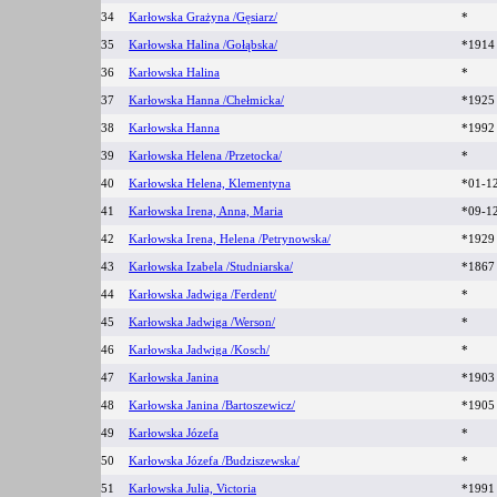
34
Karłowska Grażyna /Gęsiarz/
*
35
Karłowska Halina /Gołąbska/
*191
36
Karłowska Halina
*
37
Karłowska Hanna /Chełmicka/
*192
38
Karłowska Hanna
*199
39
Karłowska Helena /Przetocka/
*
40
Karłowska Helena, Klementyna
*01-1
41
Karłowska Irena, Anna, Maria
*09-1
42
Karłowska Irena, Helena /Petrynowska/
*1929
43
Karłowska Izabela /Studniarska/
*186
44
Karłowska Jadwiga /Ferdent/
*
45
Karłowska Jadwiga /Werson/
*
46
Karłowska Jadwiga /Kosch/
*
47
Karłowska Janina
*190
48
Karłowska Janina /Bartoszewicz/
*190
49
Karłowska Józefa
*
50
Karłowska Józefa /Budziszewska/
*
51
Karłowska Julia, Victoria
*1991