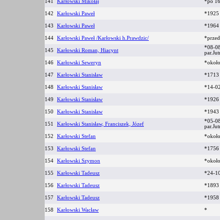
141
Karłowski Mikołaj
*po 1
142
Karłowski Paweł
*192
143
Karłowski Paweł
*196
144
Karłowski Paweł /Karłowski h.Prawdzic/
*prze
*08-0
145
Karłowski Roman, Hiacynt
par.Ju
146
Karłowski Seweryn
*okoł
147
Karłowski Stanisław
*171
148
Karłowski Stanisław
*14-0
149
Karłowski Stanisław
*1926
150
Karłowski Stanisław
*194
*05-0
151
Karłowski Stanisław, Franciszek, Józef
par.Ju
152
Karłowski Stefan
*okoł
153
Karłowski Stefan
*1756 
154
Karłowski Szymon
*okoł
155
Karłowski Tadeusz
*24-1
156
Karłowski Tadeusz
*189
157
Karłowski Tadeusz
*195
158
Karłowski Wacław
*