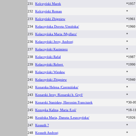
231
Kolczyński Marek
*1957
232
Kolczyński Roman
*
233
Kolczyński Zbigniew
*1961
234
Kołaczyńska Dorota /Umińska/
*1960
235
Kołaczyńska Maria /Mydlarz/
*
236
Kołaczyński Jerzy, Andrzej
*
237
Kołaczyński Kazimierz
*
238
Kołaczyński Rafał
*1987
239
Kołaczyński Robert
*1990
240
Kołaczyński Wiesław
*
241
Kołaczyński Zbigniew
*1940
242
Konarska Helena /Czermińska/
*
243
Konarski Jerzy /Konarski h. Gryf/
*
244
Konarski Stanisław, Hieronim Franciszek
*30-0
245
Konopka Kalina, Maria /Łoś/
*18-1
246
Kosińska Maria, Danuta /Leszczyńska/
*1926
247
Kossuth ?
*
248
Kossuth Andrzej
*