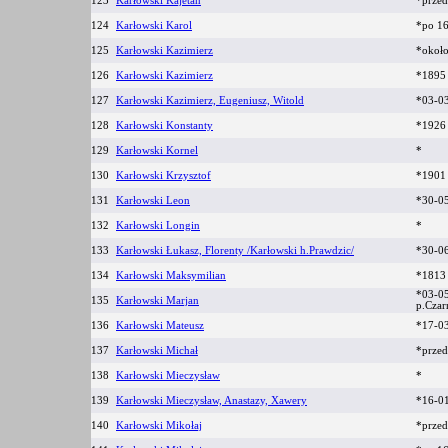
123
Karłowski Kajetan
*prze
124
Karłowski Karol
*po 1
125
Karłowski Kazimierz
*okoł
126
Karłowski Kazimierz
*189
127
Karłowski Kazimierz, Eugeniusz, Witold
*03-0
128
Karłowski Konstanty
*192
129
Karłowski Kornel
*
130
Karłowski Krzysztof
*190
131
Karłowski Leon
*30-0
132
Karłowski Longin
*
133
Karłowski Łukasz, Florenty /Karłowski h.Prawdzic/
*30-0
134
Karłowski Maksymilian
*181
*03-05
135
Karłowski Marjan
p.Cza
136
Karłowski Mateusz
*17-0
137
Karłowski Michał
*prze
138
Karłowski Mieczysław
*
139
Karłowski Mieczysław, Anastazy, Xawery
*16-0
140
Karłowski Mikołaj
*prze