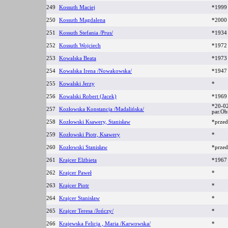
249
Kossuth Maciej
*199
250
Kossuth Magdalena
*200
251
Kossuth Stefania /Prus/
*193
252
Kossuth Wojciech
*197
253
Kowalska Beata
*1973
254
Kowalska Irena /Nowakowska/
*1947
255
Kowalski Jerzy
*
256
Kowalski Robert (Jacek)
*1969
*20-0
257
Kozłowska Konstancja /Madalińska/
par.O
258
Kozłowski Ksawery, Stanisław
*prze
259
Kozłowski Piotr, Ksawery
*
260
Kozłowski Stanisław
*prze
261
Krajcer Elżbieta
*1967
262
Krajcer Paweł
*
263
Krajcer Piotr
*
264
Krajcer Stanisław
*
265
Krajcer Teresa /Jończy/
*
266
Krajewska Felicja , Maria /Karwowska/
*