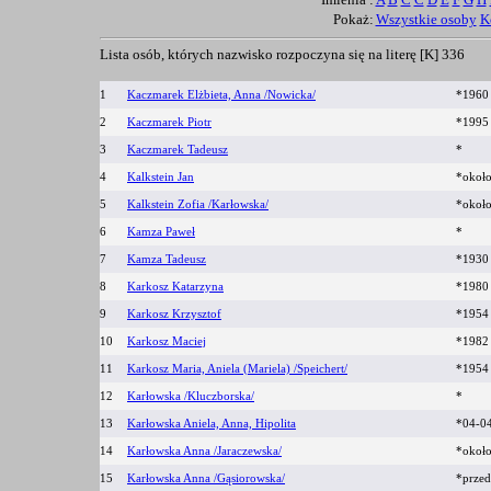
Pokaż:
Wszystkie osoby
K
Lista osób, których nazwisko rozpoczyna się na literę [K]
336
1
Kaczmarek Elżbieta, Anna /Nowicka/
*1960
2
Kaczmarek Piotr
*1995
3
Kaczmarek Tadeusz
*
4
Kalkstein Jan
*okoł
5
Kalkstein Zofia /Karłowska/
*okoł
6
Kamza Paweł
*
7
Kamza Tadeusz
*193
8
Karkosz Katarzyna
*198
9
Karkosz Krzysztof
*195
10
Karkosz Maciej
*198
11
Karkosz Maria, Aniela (Mariela) /Speichert/
*195
12
Karłowska /Kluczborska/
*
13
Karłowska Aniela, Anna, Hipolita
*04-0
14
Karłowska Anna /Jaraczewska/
*okoł
15
Karłowska Anna /Gąsiorowska/
*prze