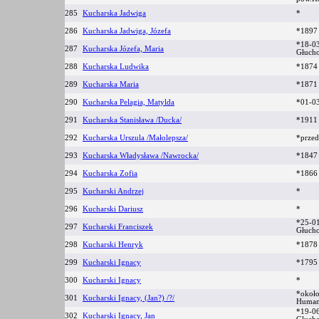
285
Kucharska Jadwiga
*
286
Kucharska Jadwiga, Józefa
*1897 
*18-03
287
Kucharska Józefa, Maria
Głuch
288
Kucharska Ludwika
*1874
289
Kucharska Maria
*1871
290
Kucharska Pelagia, Matylda
*01-03
291
Kucharska Stanisława /Ducka/
*1911 
292
Kucharska Urszula /Małolepsza/
*prze
293
Kucharska Władysława /Nawrocka/
*1847
294
Kucharska Zofia
*186
295
Kucharski Andrzej
*
296
Kucharski Dariusz
*
*25-01
297
Kucharski Franciszek
Głuch
298
Kucharski Henryk
*187
299
Kucharski Ignacy
*179
300
Kucharski Ignacy
*
*około
301
Kucharski Ignacy, (Jan?) /?/
Huma
*19-06
302
Kucharski Ignacy, Jan